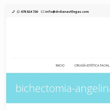
678 824 726
info@drdianavillegas.com
INICIO
CIRUGÍA ESTÉTICA FACIAL
bichectomia-angelina