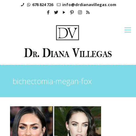
678 824 726
info@drdianavillegas.com
bichectomia-megan-fox