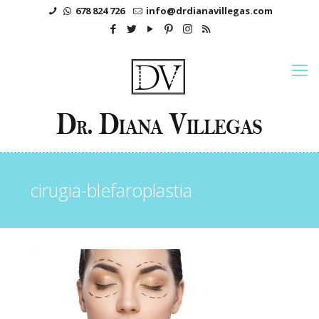
678 824 726
info@drdianavillegas.com
cirugia-blefaroplastia