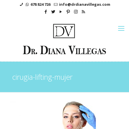
678 824 726
info@drdianavillegas.com
cirugia-lifting-mujer