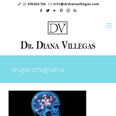
678 824 726
info@drdianavillegas.com
cirugia-ortognatica