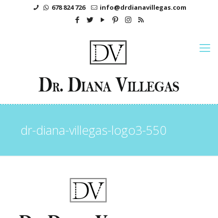
678 824 726
info@drdianavillegas.com
dr-diana-villegas-logo3-550