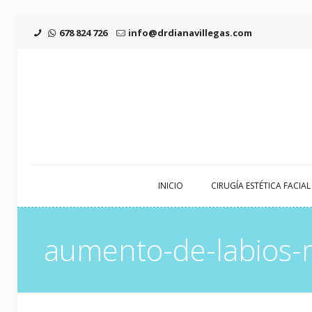
678 824 726
info@drdianavillegas.com
INICIO
CIRUGÍA ESTÉTICA FACIAL
aumento-de-labios-