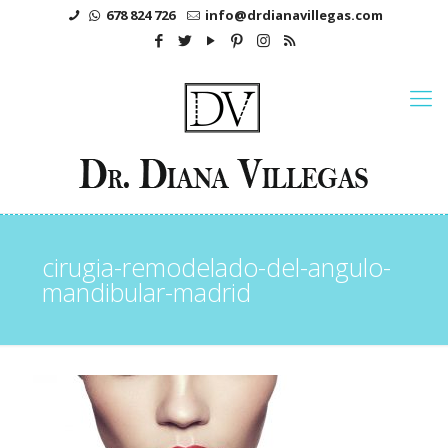
678 824 726
info@drdianavillegas.com
cirugia-remodelado-del-angulo-
mandibular-madrid