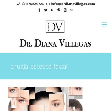
678 824 726
info@drdianavillegas.com
cirugia-estetica-facial