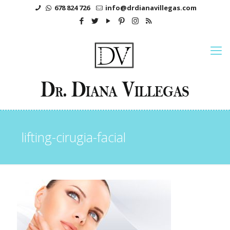
678 824 726
info@drdianavillegas.com
lifting-cirugia-facial