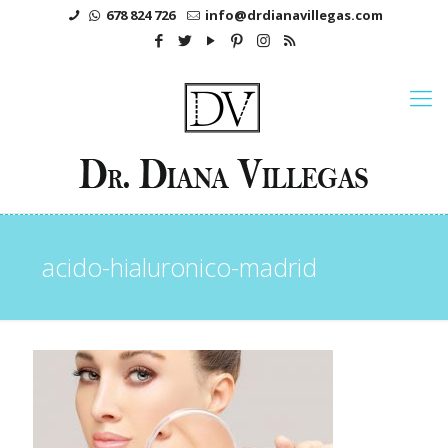
678 824 726
info@drdianavillegas.com
acido-hialuronico-madrid