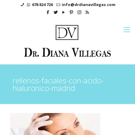
678 824 726
info@drdianavillegas.com
rellenos-faciales-con-acido-
hialuronico-madrid