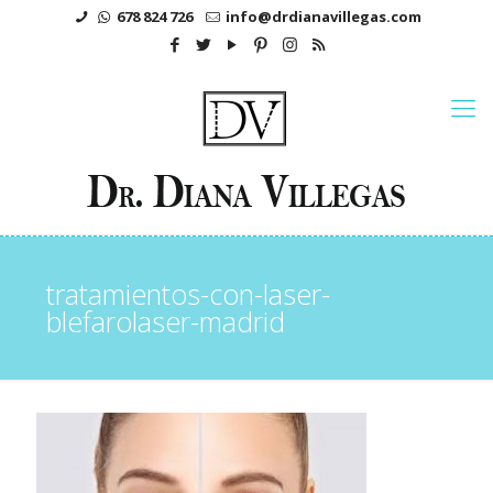
678 824 726
info@drdianavillegas.com
tratamientos-con-laser-
blefarolaser-madrid