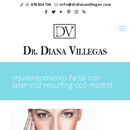
678 824 726
info@drdianavillegas.com
rejuvenecimiento-facial-con-
laser-co2-resurfing-co2-madrid